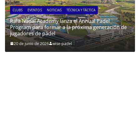
CLUBS
EVENTOS
NOTICIAS
TÉCNICA Y TÁCTICA
Rafa Nadal Academy lanza el Annual Padel
Program para formar a la próxima generación de
jugadores de pádel
20 de junio de 2026
wise-padel