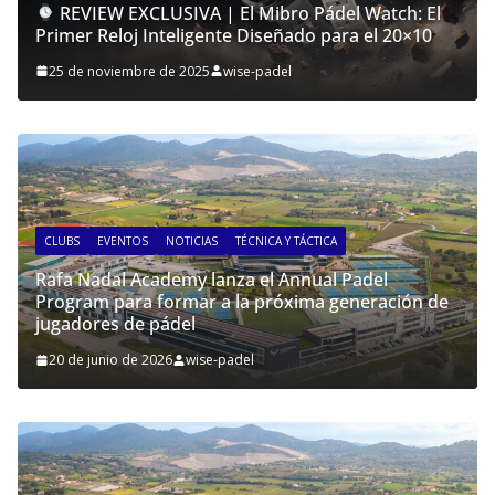
REVIEW EXCLUSIVA | El Mibro Pádel Watch: El
Primer Reloj Inteligente Diseñado para el 20×10
25 de noviembre de 2025
wise-padel
CLUBS
EVENTOS
NOTICIAS
TÉCNICA Y TÁCTICA
Rafa Nadal Academy lanza el Annual Padel
Program para formar a la próxima generación de
jugadores de pádel
20 de junio de 2026
wise-padel