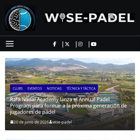
Saltar
al
contenido
CLUBS
EVENTOS
NOTICIAS
TÉCNICA Y TÁCTICA
Rafa Nadal Academy lanza el Annual Padel
Program para formar a la próxima generación de
jugadores de pádel
e
20 de junio de 2026
wise-padel